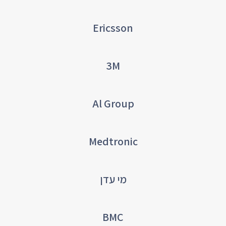
Ericsson
3M
Al Group
Medtronic
מי עדן
BMC