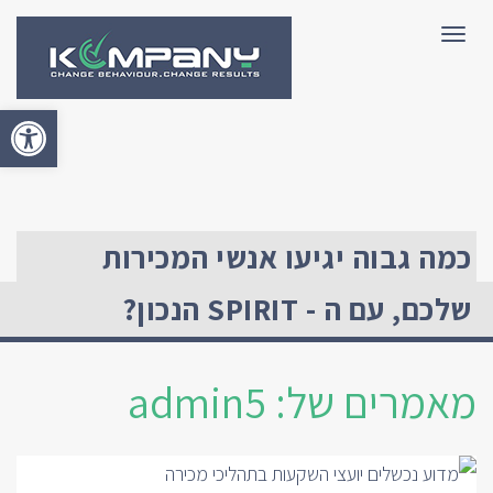
תפריט
פתח סרגל 
כמה גבוה יגיעו אנשי המכירות
שלכם, עם ה - SPIRIT הנכון?
מאמרים של: admin5